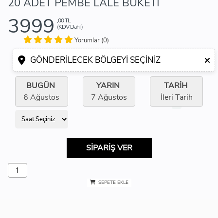
20 ADET PEMBE LALE BUKETİ
3999
,00 TL
(KDV Dahil)
Yorumlar (0)
GÖNDERILECEK BÖLGEYI SEÇINIZ
BUGÜN
YARIN
TARİH
6 Ağustos
7 Ağustos
İleri Tarih
SİPARİŞ VER
SEPETE EKLE