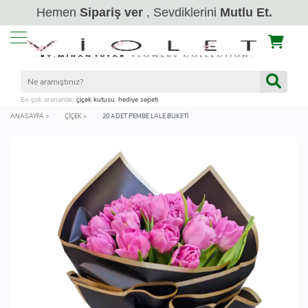
Hemen
Sipariş ver
, Sevdiklerini
Mutlu Et.
En çok arananlar:
çiçek kutusu
,
hediye sepeti
ANASAYFA >
ÇIÇEK >
20 ADET PEMBE LALE BUKETİ