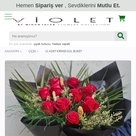
Hemen
Sipariş ver
, Sevdiklerini
Mutlu Et.
En çok arananlar:
çiçek kutusu
,
hediye sepeti
ANASAYFA >
ÇIÇEK >
11 ADET KIRMIZI GÜL BUKET